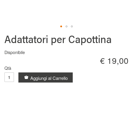
Vai
Adattatori per Capottina
all'inizio
della
galleria
Disponibile
di
€ 19,00
immagini
Qtà
Aggiungi al Carrello