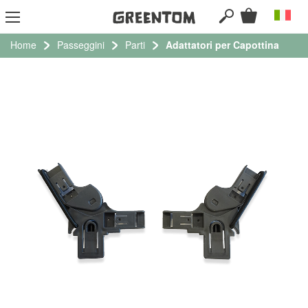
SEARCH
Carrello
Lingua
Sa
al
co
Home
Passeggini
Parti
Adattatori per Capottina
Vai
alla
fine
della
galleria
di
immagini