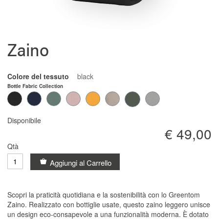
Vai
Zaino
all'inizio
della
galleria
Colore del tessuto
black
di
Bottle Fabric Collection
immagini
Disponibile
€ 49,00
Qtà
Aggiungi al Carrello
Scopri la praticità quotidiana e la sostenibilità con lo Greentom
Zaino. Realizzato con bottiglie usate, questo zaino leggero unisce
un design eco-consapevole a una funzionalità moderna. È dotato