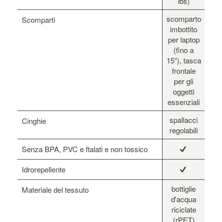
lbs)
scomparto
Scomparti
imbottito
per laptop
(fino a
15”), tasca
frontale
per gli
oggetti
essenziali
spallacci
Cinghie
regolabili
Senza BPA, PVC e ftalati e non tossico
Idrorepellente
bottiglie
Materiale del tessuto
d'acqua
riciclate
(rPET)