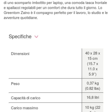
di uno scomparto imbottito per laptop, una comoda tasca frontale
e spallacci regolabili per un comfort che dura tutto il giorno. Lo
Greentom Zaino è il compagno perfetto per il lavoro, lo studio e le
avventure quotidiane.
Specifiche
40 x 28 x
Dimensioni
15 cm
(15.7 x
11.0 x
5.9’’)
0,37 kg
Peso
(0.82 lbs)
16,8 litri
Capacità di carico
10 kg (22
Carico massimo