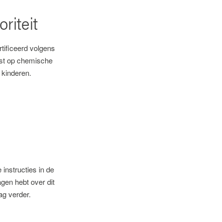
riteit
rtificeerd volgens
st op chemische
 kinderen.
 instructies in de
agen hebt over dit
ag verder.