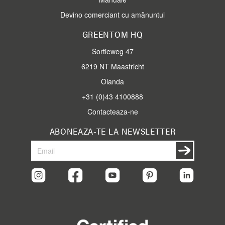
Devino comerciant cu amănuntul
GREENTOM HQ
Sortieweg 47
6219 NT Maastricht
Olanda
+31 (0)43 4100888
Contacteaza-ne
ABONEAZA-TE LA NEWSLETTER
Aboneaza-
Abonare
te
la
newsletter