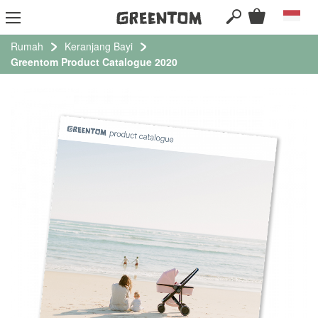
SEARCH
Keranjang 
Bahasa
Le
ke
ko
Rumah
Keranjang Bayi
Greentom Product Catalogue 2020
Lewati
ke
akhir
galeri
foto