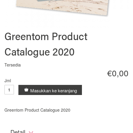
Lewati
Greentom Product
ke
awal
Catalogue 2020
galeri
foto
Tersedia
€0,00
Jml
Masukkan ke keranjang
Greentom Product Catalogue 2020
Detail